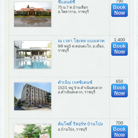
790
ซีแอนด์ซี
Book
75 ม.7 ต.บ้านเลือก
อ.โพธาราม, ราชบุรี
Now
1,400
ณ เวลา โฮเทล แบงเควท
Book
9/9 หมู่5 ต.ดอนตะโก, อ.เมือง,
ราชบุรี
Now
650
ดำเนิน เรสซิเดนซ์
Book
152/1 หมู่ 9 ต.ดำเนินสะดวก
อ.ดำเนินสะดวก, ราชบุรี
Now
700
ต้นโพธิ์ รีสอร์ท บ้านโป่ง
Book
อ.บ้านโป่ง, ราชบุรี
Now