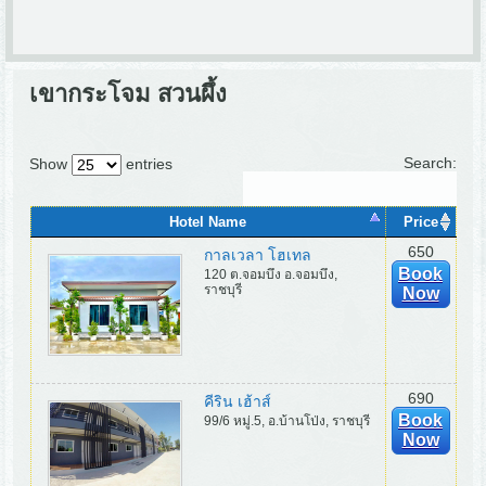
เขากระโจม สวนผึ้ง
Search:
Show
entries
Hotel Name
Price
650
กาลเวลา โฮเทล
Book
120 ต.จอมบึง อ.จอมบึง,
ราชบุรี
Now
690
คีริน เฮ้าส์
Book
99/6 หมู่.5, อ.บ้านโป่ง, ราชบุรี
Now