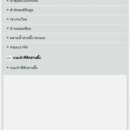
น้ำพุร้อนโป่งกระทิง
สำนักสงฆ์หินสูง
เขากระโจม
บ้านหอมเทียน
ตลาดน้ำสวนผึ้ง Veneto
Alpaca Hill
แนะนำที่พักสวนผึ้ง
แนะนำที่พักสวนผึ้ง