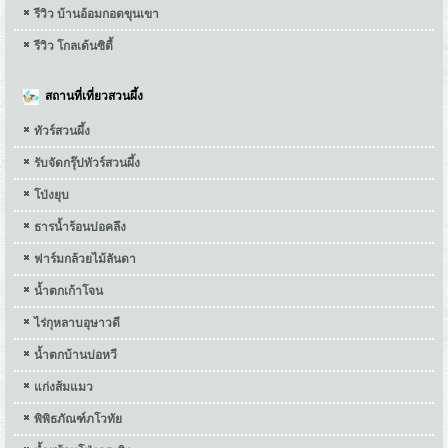
รีวิว บ้านอ้อมกอดขุนเขา
รีวิว โกลเด้นซิตี้
สถานที่เที่ยวสวนผึ้ง
ทัวร์สวนผึ้ง
รับจัดกรุ๊ปทัวร์สวนผึ้ง
โป่งยุบ
ธารน้ำร้อนบ่อคลึง
ฟาร์มกล้วยไม้ลันดา
น้ำตกเก้าโจน
ไร่กุหลาบอุษาวดี
น้ำตกบ้านบ่อหวี
แก่งส้มแมว
พิพิธภัณฑ์ภโวทัย