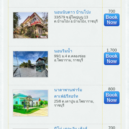
700
นอนนับดาว บ้านโป่ง
Book
33/579 ซ.ผู้ใหญ่บุญ 13
ต.บ้านโป่ง อ.บ้านโป่ง, ราชบุรี
Now
1,700
นอนริมน้ำ
Book
99/1 ม.4 ต.คลองข่อย
อ.โพธาราม, ราชบุรี
Now
800
นาตาพานฟาร์ม
Book
คาเฟ่&รีสอร์ท
Now
25/8 ต.เตาปูน อ.โพธาราม,
ราชบุรี
700
นีโน่ เดอะวัน เฮ้าส์