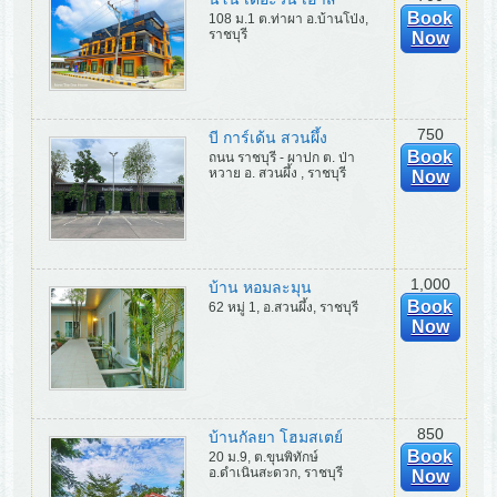
Book
108 ม.1 ต.ท่าผา อ.บ้านโป่ง,
ราชบุรี
Now
750
บี การ์เด้น สวนผึ้ง
Book
ถนน ราชบุรี - ผาปก ต. ป่า
หวาย อ. สวนผึ้ง , ราชบุรี
Now
1,000
บ้าน หอมละมุน
Book
62 หมู่ 1, อ.สวนผึ้ง, ราชบุรี
Now
850
บ้านกัลยา โฮมสเตย์
Book
20 ม.9, ต.ขุนพิทักษ์
อ.ดำเนินสะดวก, ราชบุรี
Now