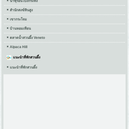
น้ำพุร้อนโป่งกระทิง
สำนักสงฆ์หินสูง
เขากระโจม
บ้านหอมเทียน
ตลาดน้ำสวนผึ้ง Veneto
Alpaca Hill
แนะนำที่พักสวนผึ้ง
แนะนำที่พักสวนผึ้ง