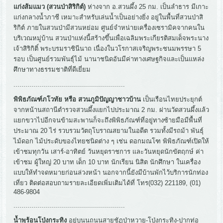
แก่งส้มแมว (สวนป่าสิริกิต์)
ห่างจาก อ.สวนผึ้ง 25 กม. เป็นลำธาร มีเกาะ
แก่งกลางน้ำภาชี เหมาะสำหรับเล่นน้ำเป็นอย่างยิ่ง อยู่ในพื้นที่สวนป่าสิ
ริกิต์ ภายในสวนป่ามีสวนหย่อม ศูนย์จำหน่ายเครื่องเซรามิคจากคนใน
บริเวณหมู่บ้าน สวนป่าแห่งนี้สร้างขึ้นเพื่อเฉลิมพระเกียรติสมเด็จพระนาง
เจ้าสิริกิติ์ พระบรมราชินีนาถ เนื่องในวโรกาสเจริญพระชนมพรรษา 5
รอบ เป็นศูนย์รวมพันธุ์ไม้ นานาชนิดอันมีค่าทางเศษฐกิจและเป็นแหล่ง
ศึกษาทางธรรมชาติที่ดีเยี่ยม
........................................................
พิพิธภัณฑ์ภโวทัย หรือ สวนภูมิปัญญาชาวบ้าน
เป็นเรือนไทยประยุกต์
จากหน้านสถานีตำรวจสวนผึ้งแยกไปประมาณ 2 กม. ผ่านวัดสวนผึ้งแล้ว
แยกขวาไปอีกจนข้ามสะพานก็จะถึงพิพิธภัณฑ์ที่อยู่ทางซ้ายมือมีพื้นที่
ประมาณ 20 ไร่ รวบรวมวัตถุโบราณสยามในอดีต รวมทั้งมีรถม้า พันธุ์
ไม้ดอก ไม้ประดับของไทยชนิดต่าง ๆ เช่น ดอกมณโฑ พิพิธภัณฑ์เปิดให้
เข้าชมทุกวัน เสาร์-อาทิตย์ วันหยุดราชการ และวันหยุดนักขัตฤกษ์ ค่า
เข้าชม ผู้ใหญ่ 20 บาท เด็ก 10 บาท นักเรียน นิสิต นักศึกษา ในเครื่อง
แบบให้ทำจดหมายก่อนล่วงหน้า นอกจากนี้ยังมีบ้านพักไว้บริการนักท่อง
เที่ยว ติดต่อสอบถามรายละเอียดเพิ่มเติมได้ที่ โทร(032) 221189, (01)
486-9804
........................................................
น้ำพุร้อนโป่งกระทิง
อยู่บนนถนนสายชัฏป่าหวาย-โป่งกระทิง-ปากท่อ