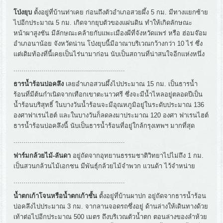
โป่งยุบ
ตั้งอยู่ที่บ้านท่าเคย ก่อนถึงตัวอำเภอสวยผึ้ง 5 กม. มีทางแยกซ้าย
ไปอีกประมาณ 5 กม. เกิดจากยุบตัวของแผ่นดิน ทำให้เกิดลักษณะ
หน้าผาสูงชัน มีลักษณะคล้ายกับแพะเมืองผีที่จังหวัดแพร่ หรือ ฮ่อมจ๊อม
อำเภอนาน้อย จังหวัดน่าน โป่งยุบนี้มีอาณาบริเวณกว้างกว่า 10 ไร่ ซึ่ง
แต่เดิมท้องที่นี้เคยเป็นไร่นามาก่อน นับเป็นสถานที่น่าสนใจอีกแห่งหนึ่ง
........................................................
ธารน้ำร้อนบ่อคลึง
เลยอำเภอสวนผึ้งไปประมาณ 15 กม. เป็นธารน้ำ
ร้อนที่มีต้นกำเนิดจากเทือกเขาตะนาวศรี ซึ่งจะมีน้ำไหลอยู่ตลอดปีเป็น
น้ำร้อนบริสุทธิ์ ในบางวันน้ำร้อนจะมีอุณหภูมิอยู่ในระดับประมาณ 136
องศาฟาเรนไฮต์ และในบางวันก็ลดลงมาประมาณ 120 องศา ฟาเรนไฮต์
ธารน้ำร้อนบ่อคลึงนี้ นับเป็นธารน้ำร้อนที่อยู่ใกล้กรุงเทพฯ มากที่สุด
........................................................
ฟาร์มกล้วยไม้-ลันดา
อยู่ถัดจากอุทยานธรรมชาติวิทยาไปไม่ถึง 1 กม.
เป็นสวนกล้วนไม้เอกชน มีพันธุ์กล้วยไม้จำพวก แวนด้า ไว้จำหน่าย
........................................................
น้ำตกเก้าโจนหรือน้ำตกเก้าชั้น
ตั้งอยู่ที่บ้านผาปก อยู่ถัดจากธารน้ำร้อน
บ่อคลึงไปประมาณ 3 กม. จากลานจอดรถซึ่งอยู่ ด้านล่างให้เดินทางด้วย
เท้าต่อไปอีกประมาณ 500 เมตร ถึงบริเวณตัวน้ำตก ตอนล่างของลำห้วย