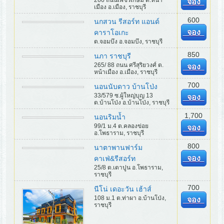
จอง
เมือง อ.เมือง, ราชบุรี
600
นกสวน รีสอร์ท แอนด์
จอง
คาราโอเกะ
ต.จอมบึง อ.จอมบึง, ราชบุรี
850
นภา ราชบุรี
265/ 88 ถนน ศรีสุริยวงศ์ ต.
จอง
หน้าเมือง อ.เมือง, ราชบุรี
700
นอนนับดาว บ้านโป่ง
33/579 ซ.ผู้ใหญ่บุญ 13
จอง
ต.บ้านโป่ง อ.บ้านโป่ง, ราชบุรี
1,700
นอนริมน้ำ
99/1 ม.4 ต.คลองข่อย
จอง
อ.โพธาราม, ราชบุรี
800
นาตาพานฟาร์ม
จอง
คาเฟ่&รีสอร์ท
25/8 ต.เตาปูน อ.โพธาราม,
ราชบุรี
700
นีโน่ เดอะวัน เฮ้าส์
108 ม.1 ต.ท่าผา อ.บ้านโป่ง,
จอง
ราชบุรี