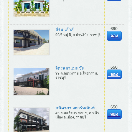
690
คีริน เฮ้าส์
99/6 หมู่.5, อ.บ้านโป่ง, ราชบุรี
จอง
650
จิตรลดาแมนชั่น
99 ต.ดอนทราย อ.โพธาราม,
จอง
ราชบุรี
650
ชนิดาภา อพาร์ทเม้นท์
45 ถนนเสือป่า ซอย 5, ต.หน้า
จอง
เมือง อ.เมือง, ราชบุรี