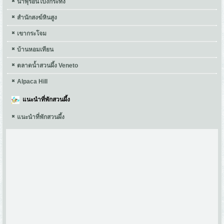
น้ำพุร้อนโป่งกระทิง
สำนักสงฆ์หินสูง
เขากระโจม
บ้านหอมเทียน
ตลาดน้ำสวนผึ้ง Veneto
Alpaca Hill
แนะนำที่พักสวนผึ้ง
แนะนำที่พักสวนผึ้ง