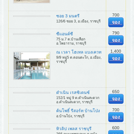
700
ซอย 3 มนตรี
126/6 ซอย 3, อ.เมือง, ราชบุรี
จอง
790
ซีแอนด์ซี
75 ม.7 ต.บ้านเลือก
จอง
อ.โพธาราม, ราชบุรี
1,400
ณ เวลา โฮเทล แบงเควท
9/9 หมู่5 ต.ดอนตะโก, อ.เมือง,
จอง
ราชบุรี
650
ดำเนิน เรสซิเดนซ์
152/1 หมู่ 9 ต.ดำเนินสะดวก
จอง
อ.ดำเนินสะดวก, ราชบุรี
700
ต้นโพธิ์ รีสอร์ท บ้านโป่ง
อ.บ้านโป่ง, ราชบุรี
จอง
600
ทิวลิป เพลส ราชบุรี
266 ถนนเพชรเกษม ต.หน้า