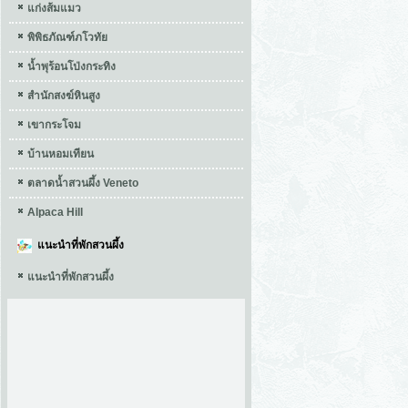
แก่งส้มแมว
พิพิธภัณฑ์ภโวทัย
น้ำพุร้อนโป่งกระทิง
สำนักสงฆ์หินสูง
เขากระโจม
บ้านหอมเทียน
ตลาดน้ำสวนผึ้ง Veneto
Alpaca Hill
แนะนำที่พักสวนผึ้ง
แนะนำที่พักสวนผึ้ง